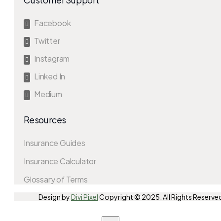
Facebook

Twitter

Instagram

Linked In

Medium

Resources
Insurance Guides
Insurance Calculator
Glossary of Terms
Design by
Divi Pixel
Copyright © 2025. All Rights Reserve