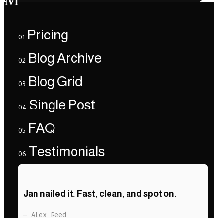
Pricing
01
Blog Archive
02
Blog Grid
03
Single Post
04
FAQ
05
Testimonials
06
Jan nailed it. Fast, clean, and spot on.
— Alex Reed