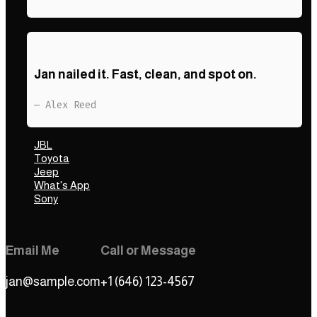
Jan nailed it. Fast, clean, and spot on.
— Alex Reed
JBL
Toyota
Jeep
What's App
Sony
Email Me
Call or Message
jan@sample.com
+1 (646) 123-4567