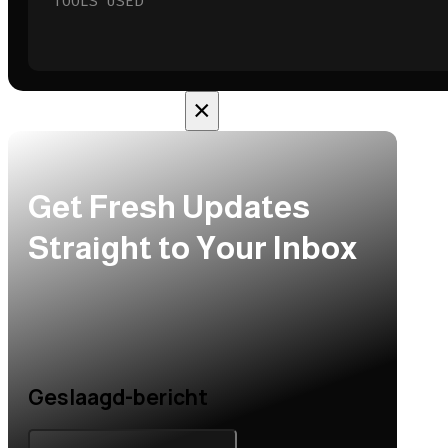
TOOLS USED
×
Get Fresh Updates
Straight to Your Inbox
Geslaagd-bericht