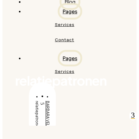
Blog
Pages
Services
Contact
Pages
Services
relatiepatronen
relatiepatronen
BARBARA VELDT
5
3